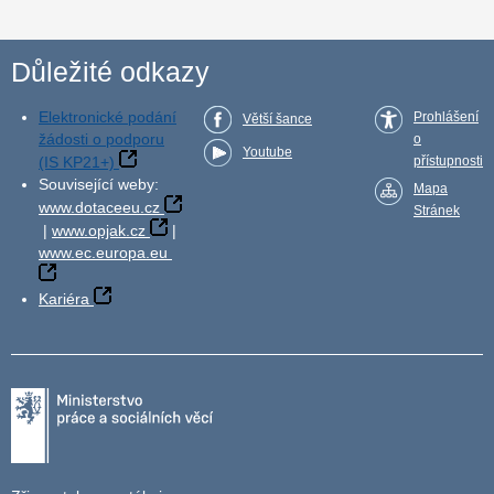
Důležité odkazy
Elektronické podání
Prohlášení
Větší šance
žádosti o podporu
o
Youtube
(IS KP21+)
přístupnosti
Související weby:
Mapa
www.dotaceeu.cz
Stránek
|
www.opjak.cz
|
www.ec.europa.eu
Kariéra