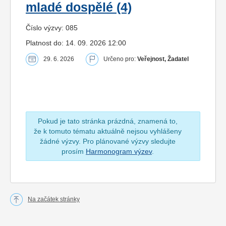
mladé dospělé (4)
Číslo výzvy: 085
Platnost do: 14. 09. 2026 12:00
29. 6. 2026
Určeno pro:
Veřejnost, Žadatel
Pokud je tato stránka prázdná, znamená to,
že k tomuto tématu aktuálně nejsou vyhlášeny
žádné výzvy. Pro plánované výzvy sledujte
prosím
Harmonogram výzev
.
Na začátek stránky