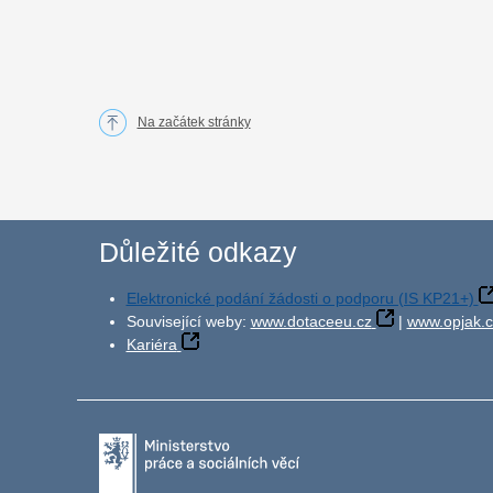
Na začátek stránky
Důležité odkazy
Elektronické podání žádosti o podporu (IS KP21+)
Související weby:
www.dotaceeu.cz
|
www.opjak.c
Kariéra