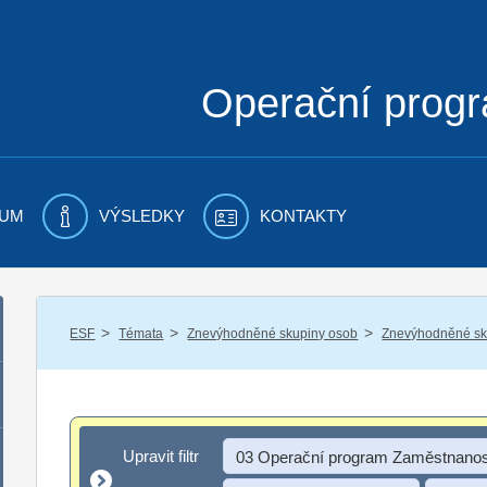
Operační prog
UM
VÝSLEDKY
KONTAKTY
/
/
/
ESF
Témata
Znevýhodněné skupiny osob
Znevýhodněné sku
Upravit filtr
Upravit filtr
03 Operační program Zaměstnanos