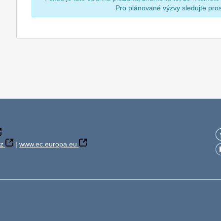
Pro plánované výzvy sledujte pr
z
|
www.ec.europa.eu