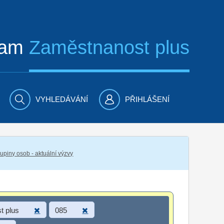
ram
Zaměstnanost plus
VYHLEDÁVÁNÍ
PŘIHLÁŠENÍ
piny osob - aktuální výzvy
t plus
085