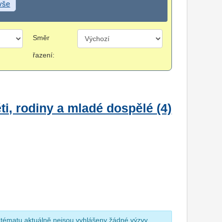
 vše
Směr
řazení:
i, rodiny a mladé dospělé (4)
 tématu aktuálně nejsou vyhlášeny žádné výzvy.