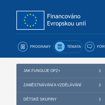
Přejít k obsahu
PROGRAMY
TÉMATA
FÓR
JAK FUNGUJE OPZ+
ZAMĚSTNÁVÁNÍ A VZDĚLÁVÁNÍ
DĚTSKÉ SKUPINY