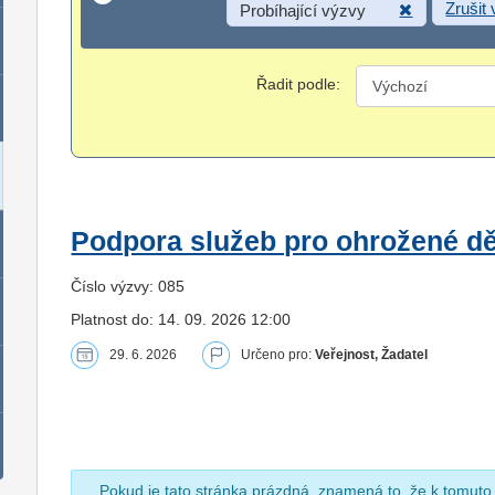
Zrušit
Probíhající výzvy
Řadit podle:
Podpora služeb pro ohrožené dět
Číslo výzvy: 085
Platnost do: 14. 09. 2026 12:00
29. 6. 2026
Určeno pro:
Veřejnost, Žadatel
Pokud je tato stránka prázdná, znamená to, že k tomuto