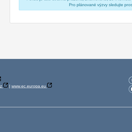
Pro plánované výzvy sledujte pr
z
|
www.ec.europa.eu