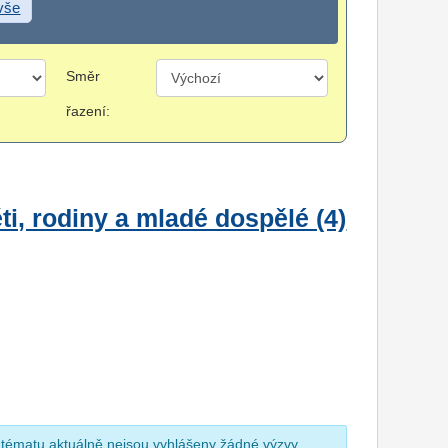
 vše
Směr
řazení:
i, rodiny a mladé dospělé (4)
 tématu aktuálně nejsou vyhlášeny žádné výzvy.