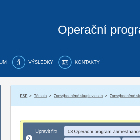
Operační prog
UM
VÝSLEDKY
KONTAKTY
/
/
/
ESF
Témata
Znevýhodněné skupiny osob
Znevýhodněné sku
Upravit filtr
Upravit filtr
03 Operační program Zaměstnanos