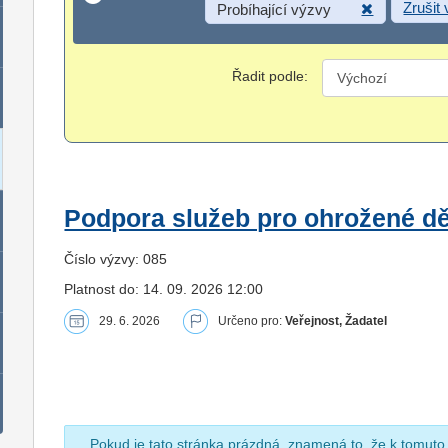
Zrušit
Probíhající výzvy
Řadit podle:
Podpora služeb pro ohrožené dět
Číslo výzvy: 085
Platnost do: 14. 09. 2026 12:00
29. 6. 2026
Určeno pro:
Veřejnost, Žadatel
Pokud je tato stránka prázdná, znamená to, že k tomuto