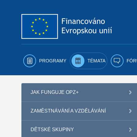
Přejít k obsahu
PROGRAMY
TÉMATA
FÓR
JAK FUNGUJE OPZ+
ZAMĚSTNÁVÁNÍ A VZDĚLÁVÁNÍ
DĚTSKÉ SKUPINY