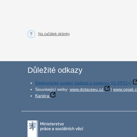
Na začátek stránky
Důležité odkazy
Elektronické podání žádosti o podporu (IS KP21+)
Související weby:
www.dotaceeu.cz
|
www.opjak.c
Kariéra