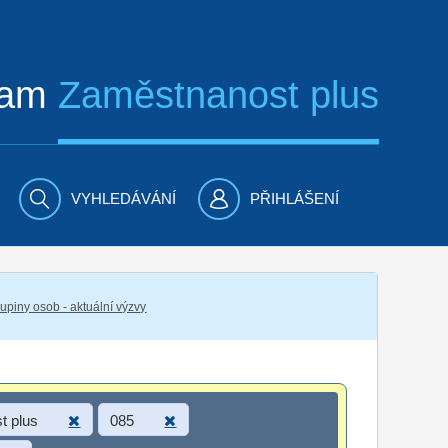
ram
Zaměstnanost plus
VYHLEDÁVÁNÍ
PŘIHLÁŠENÍ
piny osob - aktuální výzvy
t plus
085