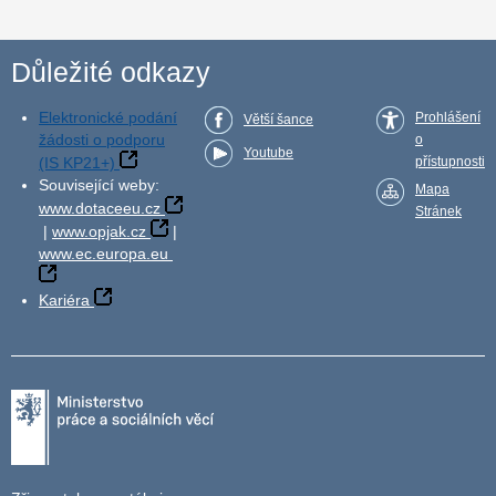
Důležité odkazy
Elektronické podání
Prohlášení
Větší šance
žádosti o podporu
o
Youtube
(IS KP21+)
přístupnosti
Související weby:
Mapa
www.dotaceeu.cz
Stránek
|
www.opjak.cz
|
www.ec.europa.eu
Kariéra