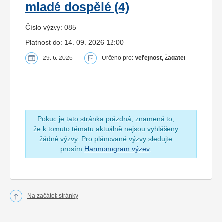
mladé dospělé (4)
Číslo výzvy: 085
Platnost do: 14. 09. 2026 12:00
29. 6. 2026
Určeno pro:
Veřejnost, Žadatel
Pokud je tato stránka prázdná, znamená to,
že k tomuto tématu aktuálně nejsou vyhlášeny
žádné výzvy. Pro plánované výzvy sledujte
prosím
Harmonogram výzev
.
Na začátek stránky