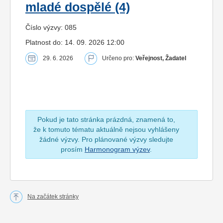
mladé dospělé (4)
Číslo výzvy: 085
Platnost do: 14. 09. 2026 12:00
29. 6. 2026
Určeno pro:
Veřejnost, Žadatel
Pokud je tato stránka prázdná, znamená to,
že k tomuto tématu aktuálně nejsou vyhlášeny
žádné výzvy. Pro plánované výzvy sledujte
prosím
Harmonogram výzev
.
Na začátek stránky