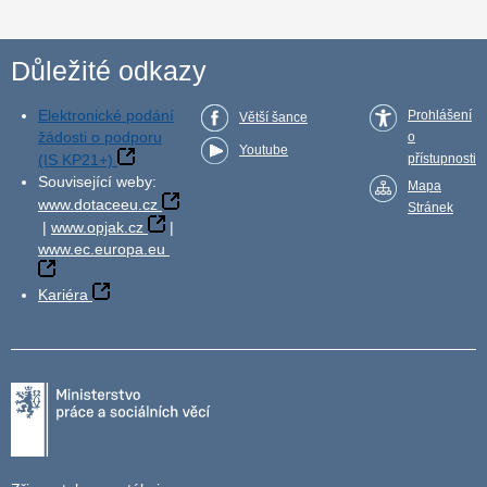
Důležité odkazy
Elektronické podání
Prohlášení
Větší šance
žádosti o podporu
o
Youtube
(IS KP21+)
přístupnosti
Související weby:
Mapa
www.dotaceeu.cz
Stránek
|
www.opjak.cz
|
www.ec.europa.eu
Kariéra