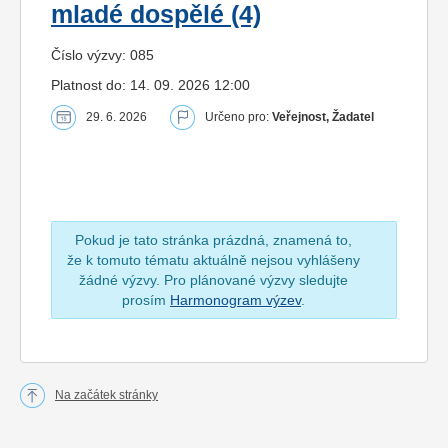
mladé dospělé (4)
Číslo výzvy: 085
Platnost do: 14. 09. 2026 12:00
29. 6. 2026
Určeno pro:
Veřejnost, Žadatel
Pokud je tato stránka prázdná, znamená to,
že k tomuto tématu aktuálně nejsou vyhlášeny
žádné výzvy. Pro plánované výzvy sledujte
prosím
Harmonogram výzev
.
Na začátek stránky