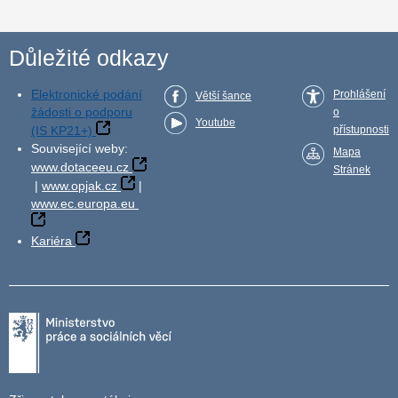
Důležité odkazy
Elektronické podání
Prohlášení
Větší šance
žádosti o podporu
o
Youtube
(IS KP21+)
přístupnosti
Související weby:
Mapa
www.dotaceeu.cz
Stránek
|
www.opjak.cz
|
www.ec.europa.eu
Kariéra