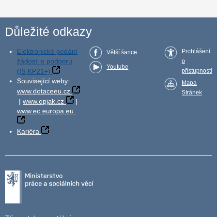
Důležité odkazy
Elektronické podání
Prohlášení
Větší šance
žádosti o podporu
o
Youtube
(IS KP21+)
přístupnosti
Související weby:
Mapa
www.dotaceeu.cz
Stránek
|
www.opjak.cz
|
www.ec.europa.eu
Kariéra