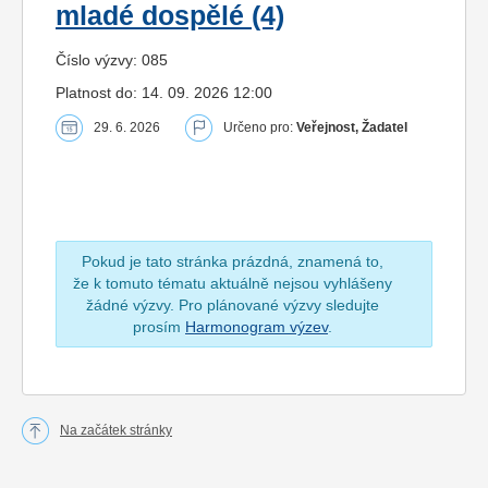
mladé dospělé (4)
Číslo výzvy: 085
Platnost do: 14. 09. 2026 12:00
29. 6. 2026
Určeno pro:
Veřejnost, Žadatel
Pokud je tato stránka prázdná, znamená to,
že k tomuto tématu aktuálně nejsou vyhlášeny
žádné výzvy. Pro plánované výzvy sledujte
prosím
Harmonogram výzev
.
Na začátek stránky