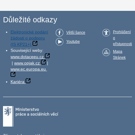
Důležité odkazy
Elektronické podání
Prohlášení
Větší šance
žádosti o podporu
o
Youtube
(IS KP21+)
přístupnosti
Související weby:
Mapa
www.dotaceeu.cz
Stránek
|
www.opjak.cz
|
www.ec.europa.eu
Kariéra