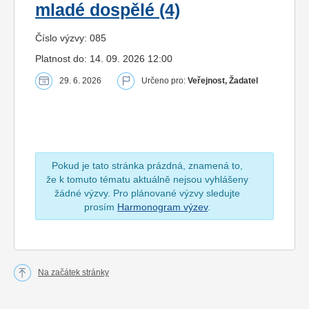
mladé dospělé (4)
Číslo výzvy: 085
Platnost do: 14. 09. 2026 12:00
29. 6. 2026
Určeno pro:
Veřejnost, Žadatel
Pokud je tato stránka prázdná, znamená to,
že k tomuto tématu aktuálně nejsou vyhlášeny
žádné výzvy. Pro plánované výzvy sledujte
prosím
Harmonogram výzev
.
Na začátek stránky