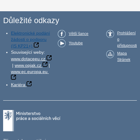
Důležité odkazy
Elektronické podání
Prohlášení
Větší šance
žádosti o podporu
o
Youtube
(IS KP21+)
přístupnosti
Související weby:
Mapa
www.dotaceeu.cz
Stránek
|
www.opjak.cz
|
www.ec.europa.eu
Kariéra