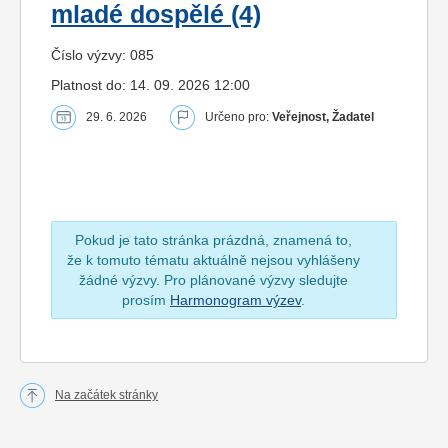
mladé dospělé (4)
Číslo výzvy: 085
Platnost do: 14. 09. 2026 12:00
29. 6. 2026
Určeno pro:
Veřejnost, Žadatel
Pokud je tato stránka prázdná, znamená to,
že k tomuto tématu aktuálně nejsou vyhlášeny
žádné výzvy. Pro plánované výzvy sledujte
prosím
Harmonogram výzev
.
Na začátek stránky