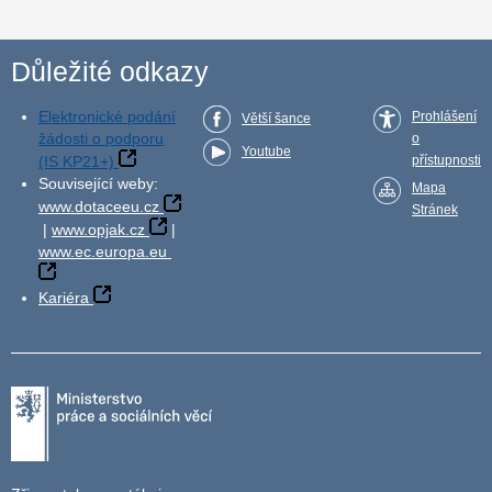
Důležité odkazy
Elektronické podání
Prohlášení
Větší šance
žádosti o podporu
o
Youtube
(IS KP21+)
přístupnosti
Související weby:
Mapa
www.dotaceeu.cz
Stránek
|
www.opjak.cz
|
www.ec.europa.eu
Kariéra