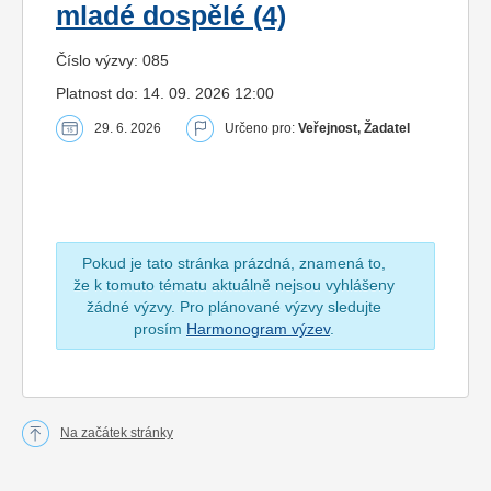
mladé dospělé (4)
Číslo výzvy: 085
Platnost do: 14. 09. 2026 12:00
29. 6. 2026
Určeno pro:
Veřejnost, Žadatel
Pokud je tato stránka prázdná, znamená to,
že k tomuto tématu aktuálně nejsou vyhlášeny
žádné výzvy. Pro plánované výzvy sledujte
prosím
Harmonogram výzev
.
Na začátek stránky