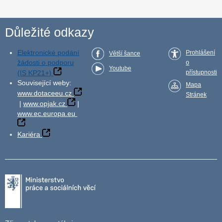
Důležité odkazy
Elektronické podání
Prohlášení
Větší šance
žádosti o podporu
o
Youtube
(IS KP21+)
přístupnosti
Související weby:
Mapa
www.dotaceeu.cz
Stránek
|
www.opjak.cz
|
www.ec.europa.eu
Kariéra