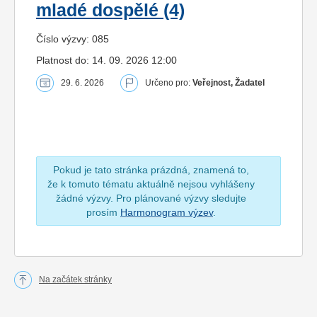
mladé dospělé (4)
Číslo výzvy: 085
Platnost do: 14. 09. 2026 12:00
29. 6. 2026
Určeno pro:
Veřejnost, Žadatel
Pokud je tato stránka prázdná, znamená to,
že k tomuto tématu aktuálně nejsou vyhlášeny
žádné výzvy. Pro plánované výzvy sledujte
prosím
Harmonogram výzev
.
Na začátek stránky