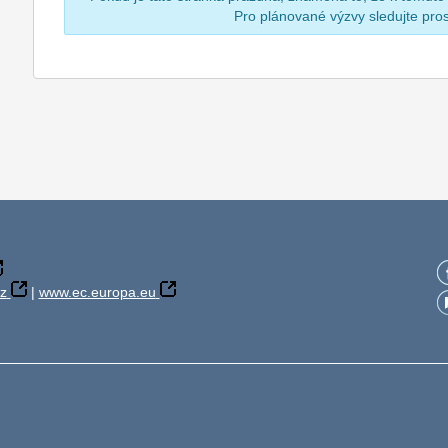
Pro plánované výzvy sledujte pr
z
|
www.ec.europa.eu