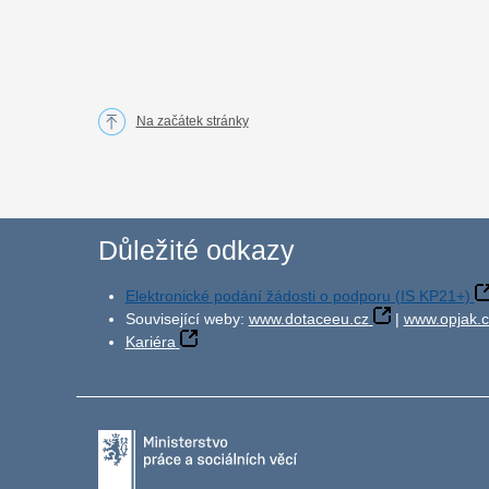
Na začátek stránky
Důležité odkazy
Elektronické podání žádosti o podporu (IS KP21+)
Související weby:
www.dotaceeu.cz
|
www.opjak.c
Kariéra