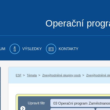
Operační prog
UM
VÝSLEDKY
KONTAKTY
/
/
/
ESF
Témata
Znevýhodněné skupiny osob
Znevýhodněné sku
Upravit filtr
Upravit filtr
03 Operační program Zaměstnanos