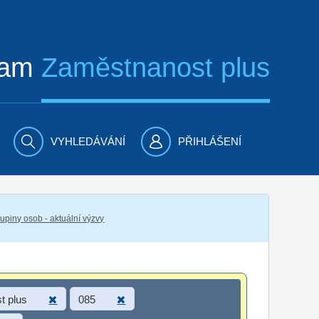
ram
Zaměstnanost plus
VYHLEDÁVÁNÍ
PŘIHLÁŠENÍ
piny osob - aktuální výzvy
t plus
085