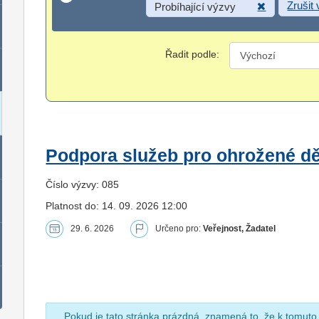
Zrušit
Probíhající výzvy
Řadit podle:
Podpora služeb pro ohrožené dět
Číslo výzvy: 085
Platnost do: 14. 09. 2026 12:00
29. 6. 2026
Určeno pro:
Veřejnost, Žadatel
Pokud je tato stránka prázdná, znamená to, že k tomuto