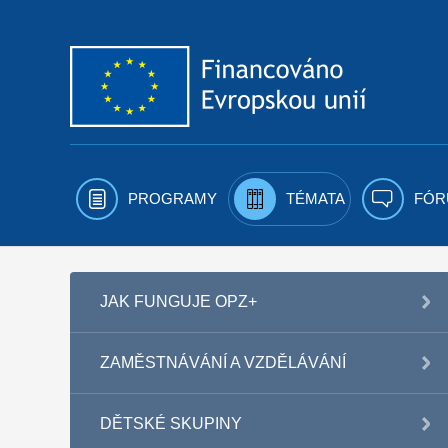
Přejít k obsahu
PROGRAMY
TÉMATA
FÓR
JAK FUNGUJE OPZ+
ZAMĚSTNÁVÁNÍ A VZDĚLÁVÁNÍ
DĚTSKÉ SKUPINY