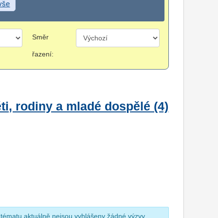
 vše
Směr
řazení:
i, rodiny a mladé dospělé (4)
 tématu aktuálně nejsou vyhlášeny žádné výzvy.