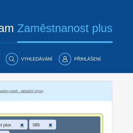
ram
Zaměstnanost plus
VYHLEDÁVÁNÍ
PŘIHLÁŠENÍ
piny osob - aktuální výzvy
t plus
085