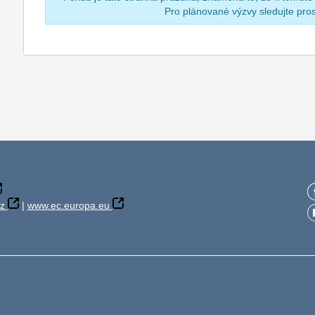
Pro plánované výzvy sledujte pr
z
|
www.ec.europa.eu