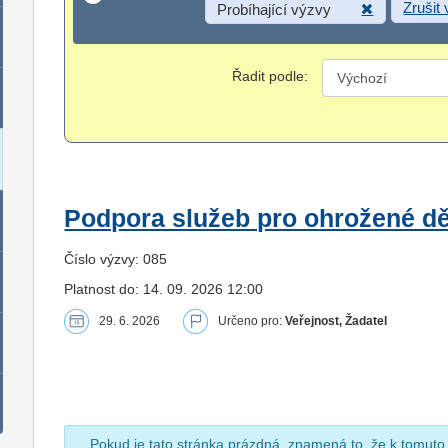
Zrušit
Probíhající výzvy
Řadit podle:
Podpora služeb pro ohrožené dět
Číslo výzvy: 085
Platnost do: 14. 09. 2026 12:00
29. 6. 2026
Určeno pro:
Veřejnost, Žadatel
Pokud je tato stránka prázdná, znamená to, že k tomuto