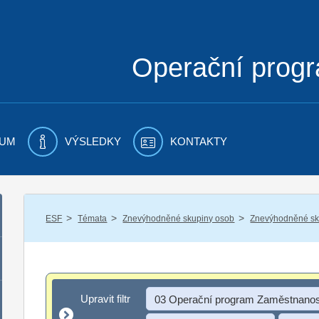
Operační prog
UM
VÝSLEDKY
KONTAKTY
/
/
/
ESF
Témata
Znevýhodněné skupiny osob
Znevýhodněné sku
Upravit filtr
Upravit filtr
03 Operační program Zaměstnanos