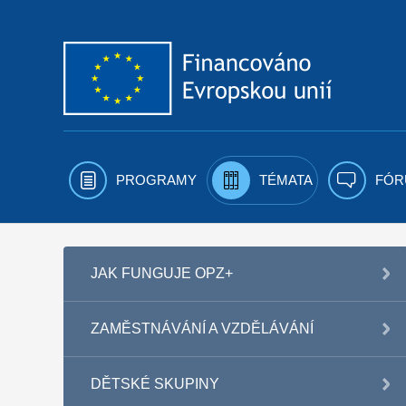
Přejít k obsahu
PROGRAMY
TÉMATA
FÓR
JAK FUNGUJE OPZ+
ZAMĚSTNÁVÁNÍ A VZDĚLÁVÁNÍ
DĚTSKÉ SKUPINY