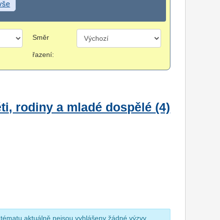
 vše
Směr
řazení:
i, rodiny a mladé dospělé (4)
 tématu aktuálně nejsou vyhlášeny žádné výzvy.