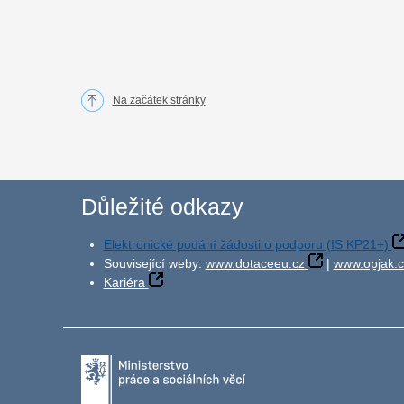
Na začátek stránky
Důležité odkazy
Elektronické podání žádosti o podporu (IS KP21+)
Související weby:
www.dotaceeu.cz
|
www.opjak.c
Kariéra