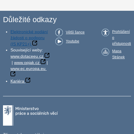
Důležité odkazy
Elektronické podání
Prohlášení
Větší šance
žádosti o podporu
o
Youtube
(IS KP21+)
přístupnosti
Související weby:
Mapa
www.dotaceeu.cz
Stránek
|
www.opjak.cz
|
www.ec.europa.eu
Kariéra