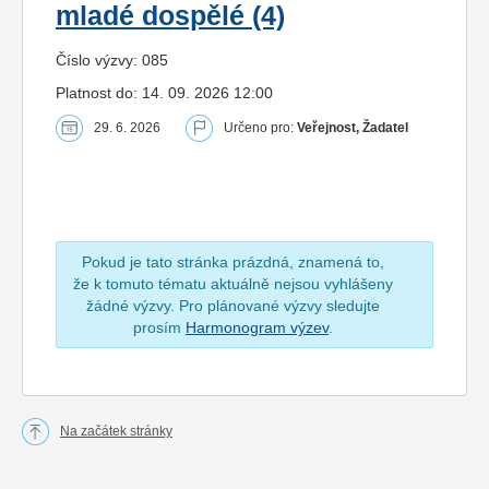
mladé dospělé (4)
Číslo výzvy: 085
Platnost do: 14. 09. 2026 12:00
29. 6. 2026
Určeno pro:
Veřejnost, Žadatel
Pokud je tato stránka prázdná, znamená to,
že k tomuto tématu aktuálně nejsou vyhlášeny
žádné výzvy. Pro plánované výzvy sledujte
prosím
Harmonogram výzev
.
Na začátek stránky