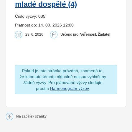
mladé dospělé (4)
Číslo výzvy: 085
Platnost do: 14. 09. 2026 12:00
29. 6. 2026
Určeno pro:
Veřejnost, Žadatel
Pokud je tato stránka prázdná, znamená to,
že k tomuto tématu aktuálně nejsou vyhlášeny
žádné výzvy. Pro plánované výzvy sledujte
prosím
Harmonogram výzev
.
Na začátek stránky