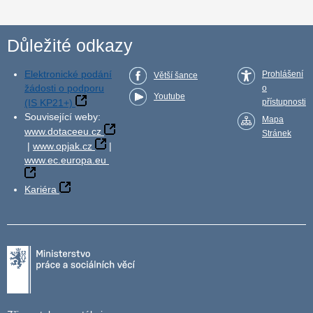
Důležité odkazy
Elektronické podání
Prohlášení
Větší šance
žádosti o podporu
o
Youtube
(IS KP21+)
přístupnosti
Související weby:
Mapa
www.dotaceeu.cz
Stránek
|
www.opjak.cz
|
www.ec.europa.eu
Kariéra