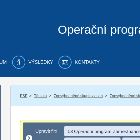
Operační prog
UM
VÝSLEDKY
KONTAKTY
/
/
/
ESF
Témata
Znevýhodněné skupiny osob
Znevýhodněné sku
Upravit filtr
Upravit filtr
03 Operační program Zaměstnanos