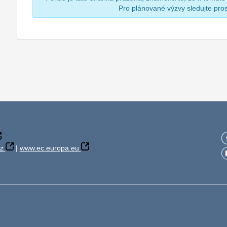
Pro plánované výzvy sledujte pr
z
|
www.ec.europa.eu