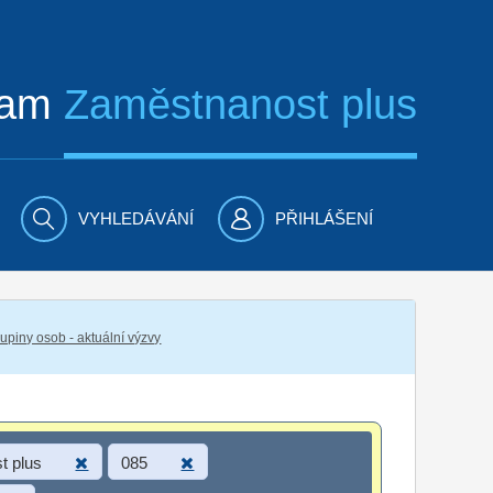
ram
Zaměstnanost plus
VYHLEDÁVÁNÍ
PŘIHLÁŠENÍ
piny osob - aktuální výzvy
t plus
085