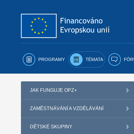
Přejít k obsahu
PROGRAMY
TÉMATA
FÓR
JAK FUNGUJE OPZ+
ZAMĚSTNÁVÁNÍ A VZDĚLÁVÁNÍ
DĚTSKÉ SKUPINY