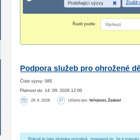
Zrušit
Probíhající výzvy
Řadit podle:
Podpora služeb pro ohrožené dět
Číslo výzvy: 085
Platnost do: 14. 09. 2026 12:00
29. 6. 2026
Určeno pro:
Veřejnost, Žadatel
Pokud je tato stránka prázdná, znamená to, že k tomuto