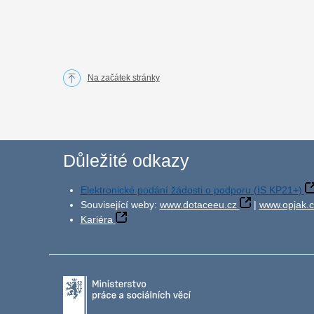
Na začátek stránky
Důležité odkazy
Elektronické podání žádosti o podporu (IS KP21+)
Související weby:
www.dotaceeu.cz
|
www.opjak.c
Kariéra