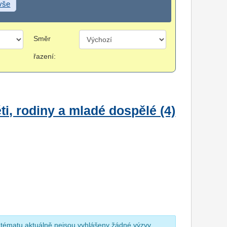
 vše
Směr
řazení:
i, rodiny a mladé dospělé (4)
 tématu aktuálně nejsou vyhlášeny žádné výzvy.