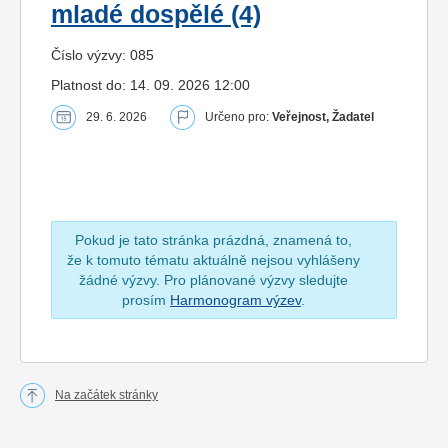
mladé dospělé (4)
Číslo výzvy: 085
Platnost do: 14. 09. 2026 12:00
29. 6. 2026
Určeno pro:
Veřejnost, Žadatel
Pokud je tato stránka prázdná, znamená to,
že k tomuto tématu aktuálně nejsou vyhlášeny
žádné výzvy. Pro plánované výzvy sledujte
prosím
Harmonogram výzev
.
Na začátek stránky