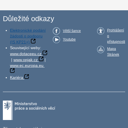
Důležité odkazy
Elektronické podání
Prohlášení
Větší šance
žádosti o podporu
o
Youtube
(IS KP21+)
přístupnosti
Související weby:
Mapa
www.dotaceeu.cz
Stránek
|
www.opjak.cz
|
www.ec.europa.eu
Kariéra