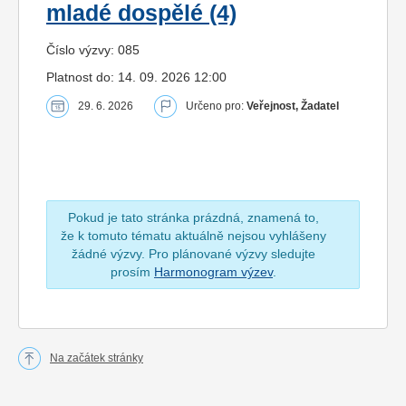
mladé dospělé (4)
Číslo výzvy: 085
Platnost do: 14. 09. 2026 12:00
29. 6. 2026
Určeno pro:
Veřejnost, Žadatel
Pokud je tato stránka prázdná, znamená to,
že k tomuto tématu aktuálně nejsou vyhlášeny
žádné výzvy. Pro plánované výzvy sledujte
prosím
Harmonogram výzev
.
Na začátek stránky