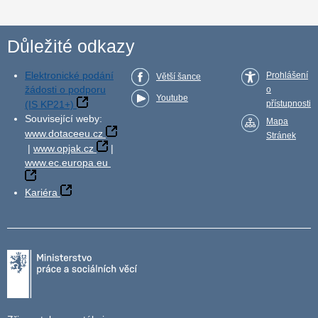
Důležité odkazy
Elektronické podání
Prohlášení
Větší šance
žádosti o podporu
o
Youtube
(IS KP21+)
přístupnosti
Související weby:
Mapa
www.dotaceeu.cz
Stránek
|
www.opjak.cz
|
www.ec.europa.eu
Kariéra