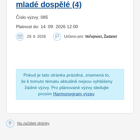
mladé dospělé (4)
Číslo výzvy: 085
Platnost do: 14. 09. 2026 12:00
29. 6. 2026
Určeno pro:
Veřejnost, Žadatel
Pokud je tato stránka prázdná, znamená to,
že k tomuto tématu aktuálně nejsou vyhlášeny
žádné výzvy. Pro plánované výzvy sledujte
prosím
Harmonogram výzev
.
Na začátek stránky