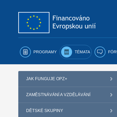
Přejít k obsahu
PROGRAMY
TÉMATA
FÓR
JAK FUNGUJE OPZ+
ZAMĚSTNÁVÁNÍ A VZDĚLÁVÁNÍ
DĚTSKÉ SKUPINY