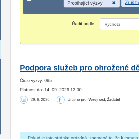
Zrušit
Probíhající výzvy
Řadit podle:
Podpora služeb pro ohrožené dět
Číslo výzvy: 085
Platnost do: 14. 09. 2026 12:00
29. 6. 2026
Určeno pro:
Veřejnost, Žadatel
Pokud je tato stránka prázdná, znamená to, že k tomuto