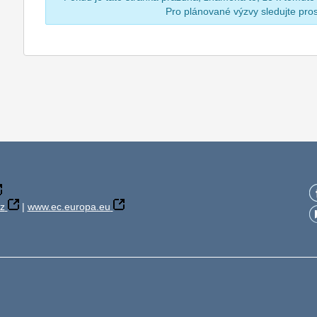
Pro plánované výzvy sledujte pr
z
|
www.ec.europa.eu