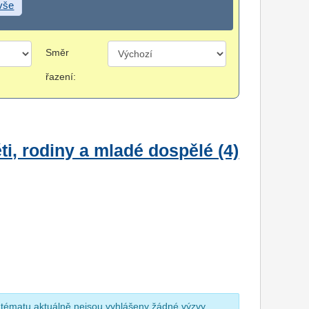
 vše
Směr
řazení:
i, rodiny a mladé dospělé (4)
 tématu aktuálně nejsou vyhlášeny žádné výzvy.