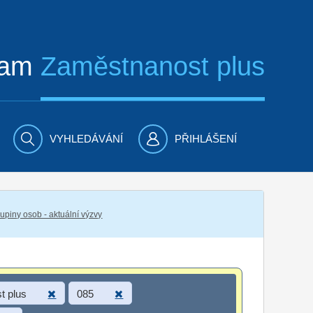
ram
Zaměstnanost plus
VYHLEDÁVÁNÍ
PŘIHLÁŠENÍ
piny osob - aktuální výzvy
t plus
085