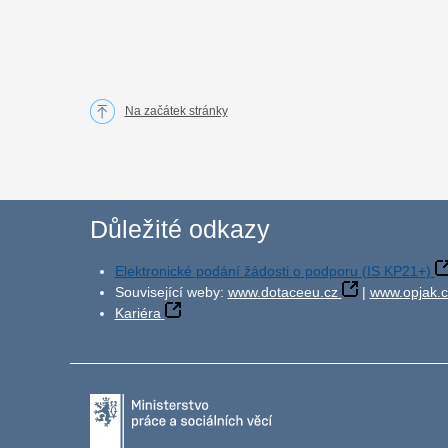
Na začátek stránky
Důležité odkazy
Elektronické podání žádosti o podporu (IS KP21+)
Související weby:
www.dotaceeu.cz
|
www.opjak.c
Kariéra