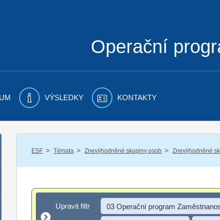
Operační prog
UM
VÝSLEDKY
KONTAKTY
/
/
/
ESF
Témata
Znevýhodněné skupiny osob
Znevýhodněné sku
Upravit filtr
Upravit filtr
03 Operační program Zaměstnanos