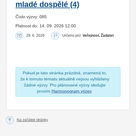
mladé dospělé (4)
Číslo výzvy: 085
Platnost do: 14. 09. 2026 12:00
29. 6. 2026
Určeno pro:
Veřejnost, Žadatel
Pokud je tato stránka prázdná, znamená to,
že k tomuto tématu aktuálně nejsou vyhlášeny
žádné výzvy. Pro plánované výzvy sledujte
prosím
Harmonogram výzev
.
Na začátek stránky