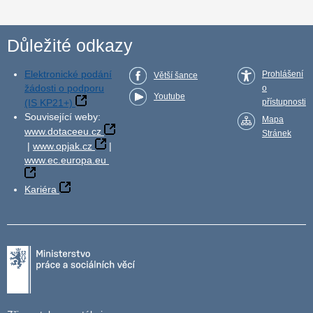
Důležité odkazy
Elektronické podání
Prohlášení
Větší šance
žádosti o podporu
o
Youtube
(IS KP21+)
přístupnosti
Související weby:
Mapa
www.dotaceeu.cz
Stránek
|
www.opjak.cz
|
www.ec.europa.eu
Kariéra