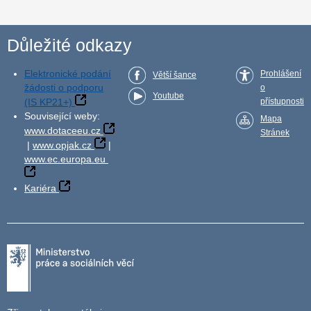
Důležité odkazy
Elektronické podání
Prohlášení
Větší šance
žádosti o podporu
o
Youtube
(IS KP21+)
přístupnosti
Související weby:
Mapa
www.dotaceeu.cz
Stránek
|
www.opjak.cz
|
www.ec.europa.eu
Kariéra