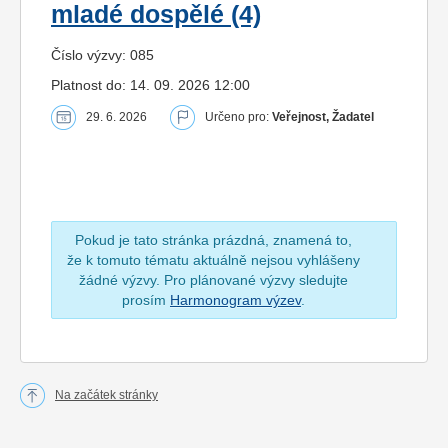
mladé dospělé (4)
Číslo výzvy: 085
Platnost do: 14. 09. 2026 12:00
29. 6. 2026
Určeno pro:
Veřejnost, Žadatel
Pokud je tato stránka prázdná, znamená to,
že k tomuto tématu aktuálně nejsou vyhlášeny
žádné výzvy. Pro plánované výzvy sledujte
prosím
Harmonogram výzev
.
Na začátek stránky