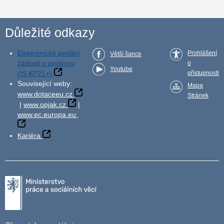
Důležité odkazy
Elektronické podání
Prohlášení
Větší šance
žádosti o podporu
o
Youtube
(IS KP21+)
přístupnosti
Související weby:
Mapa
www.dotaceeu.cz
Stránek
|
www.opjak.cz
|
www.ec.europa.eu
Kariéra