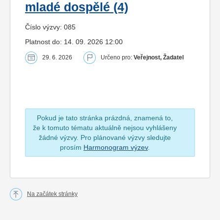
mladé dospělé (4)
Číslo výzvy: 085
Platnost do: 14. 09. 2026 12:00
29. 6. 2026
Určeno pro:
Veřejnost, Žadatel
Pokud je tato stránka prázdná, znamená to,
že k tomuto tématu aktuálně nejsou vyhlášeny
žádné výzvy. Pro plánované výzvy sledujte
prosím
Harmonogram výzev
.
Na začátek stránky