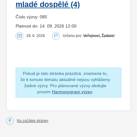
mladé dospělé (4)
Číslo výzvy: 085
Platnost do: 14. 09. 2026 12:00
29. 6. 2026
Určeno pro:
Veřejnost, Žadatel
Pokud je tato stránka prázdná, znamená to,
že k tomuto tématu aktuálně nejsou vyhlášeny
žádné výzvy. Pro plánované výzvy sledujte
prosím
Harmonogram výzev
.
Na začátek stránky