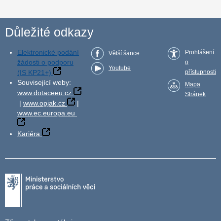
Důležité odkazy
Elektronické podání
Prohlášení
Větší šance
žádosti o podporu
o
Youtube
(IS KP21+)
přístupnosti
Související weby:
Mapa
www.dotaceeu.cz
Stránek
|
www.opjak.cz
|
www.ec.europa.eu
Kariéra