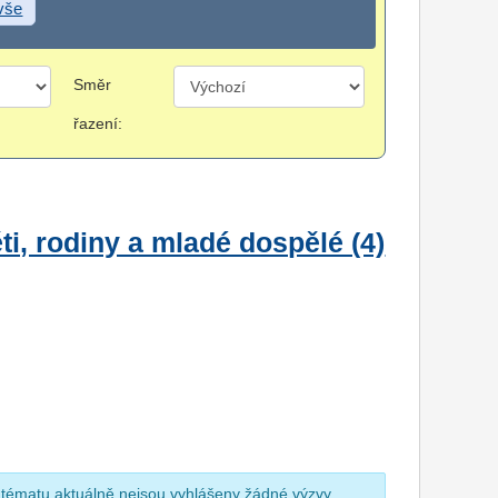
 vše
Směr
řazení:
i, rodiny a mladé dospělé (4)
 tématu aktuálně nejsou vyhlášeny žádné výzvy.