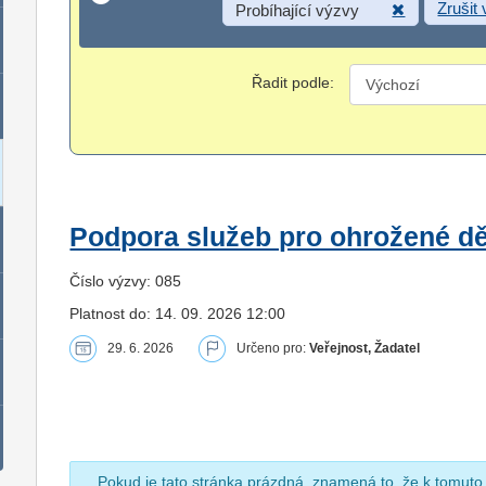
Zrušit
Probíhající výzvy
Řadit podle:
Podpora služeb pro ohrožené dět
Číslo výzvy: 085
Platnost do: 14. 09. 2026 12:00
29. 6. 2026
Určeno pro:
Veřejnost, Žadatel
Pokud je tato stránka prázdná, znamená to, že k tomuto