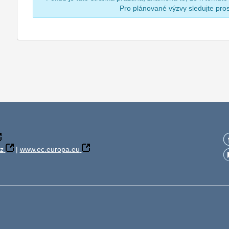
Pro plánované výzvy sledujte pr
z
|
www.ec.europa.eu