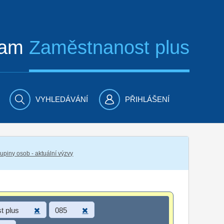
ram
Zaměstnanost plus
VYHLEDÁVÁNÍ
PŘIHLÁŠENÍ
piny osob - aktuální výzvy
t plus
085