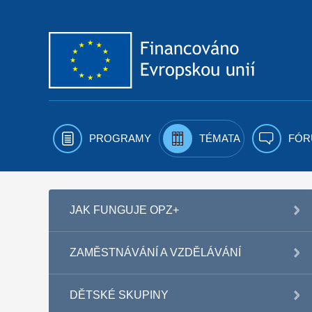
Přejít k obsahu
PROGRAMY
TÉMATA
FÓR
JAK FUNGUJE OPZ+
ZAMĚSTNÁVÁNÍ A VZDĚLÁVÁNÍ
DĚTSKÉ SKUPINY