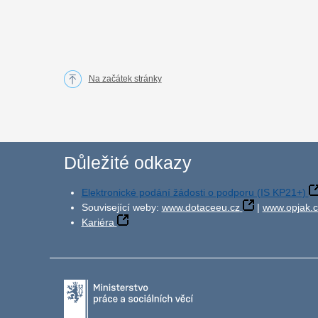
Na začátek stránky
Důležité odkazy
Elektronické podání žádosti o podporu (IS KP21+)
Související weby:
www.dotaceeu.cz
|
www.opjak.c
Kariéra