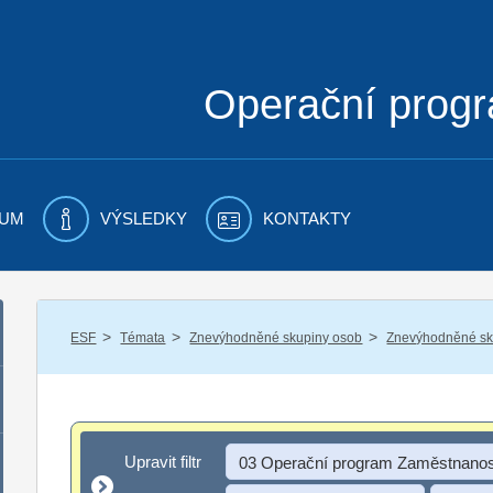
Operační prog
UM
VÝSLEDKY
KONTAKTY
/
/
/
ESF
Témata
Znevýhodněné skupiny osob
Znevýhodněné sku
Upravit filtr
Upravit filtr
03 Operační program Zaměstnanos