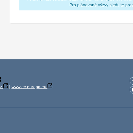
Pro plánované výzvy sledujte pr
z
|
www.ec.europa.eu