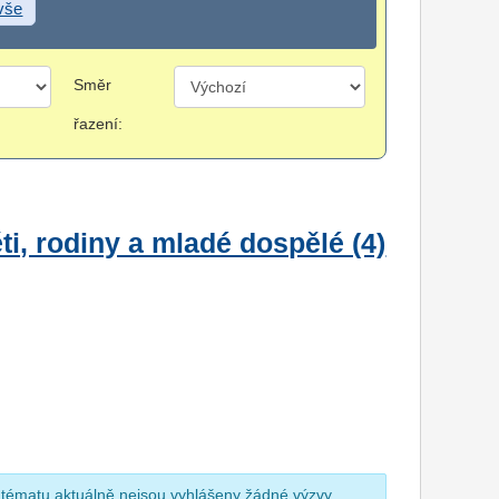
 vše
Směr
řazení:
i, rodiny a mladé dospělé (4)
 tématu aktuálně nejsou vyhlášeny žádné výzvy.