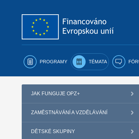
Přejít k obsahu
PROGRAMY
TÉMATA
FÓR
JAK FUNGUJE OPZ+
ZAMĚSTNÁVÁNÍ A VZDĚLÁVÁNÍ
DĚTSKÉ SKUPINY