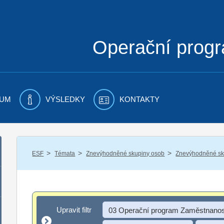
Operační prog
UM
VÝSLEDKY
KONTAKTY
/
/
/
ESF
Témata
Znevýhodněné skupiny osob
Znevýhodněné sku
Upravit filtr
Upravit filtr
03 Operační program Zaměstnanos