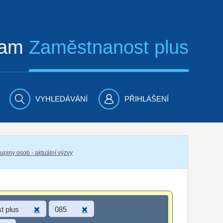
ram
Zaměstnanost plus
VYHLEDÁVÁNÍ
PŘIHLÁŠENÍ
piny osob - aktuální výzvy
t plus
085