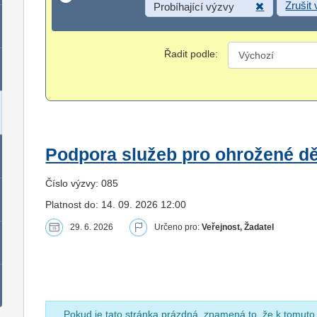
Zrušit
Probíhající výzvy
Řadit podle:
Podpora služeb pro ohrožené dět
Číslo výzvy: 085
Platnost do: 14. 09. 2026 12:00
29. 6. 2026
Určeno pro:
Veřejnost, Žadatel
Pokud je tato stránka prázdná, znamená to, že k tomuto