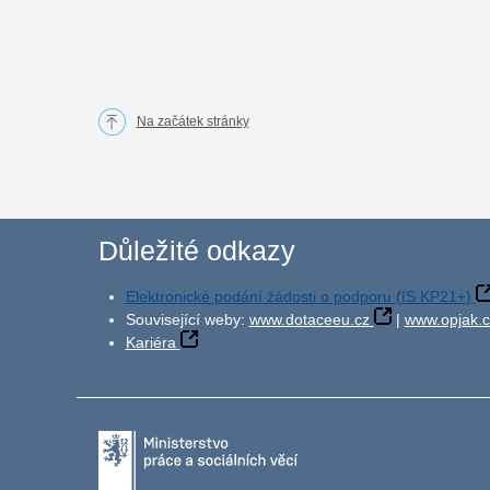
Na začátek stránky
Důležité odkazy
Elektronické podání žádosti o podporu (IS KP21+)
Související weby:
www.dotaceeu.cz
|
www.opjak.c
Kariéra