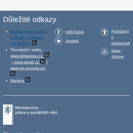
Důležité odkazy
Elektronické podání
Prohlášení
Větší šance
žádosti o podporu
o
Youtube
(IS KP21+)
přístupnosti
Související weby:
Mapa
www.dotaceeu.cz
Stránek
|
www.opjak.cz
|
www.ec.europa.eu
Kariéra