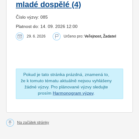
mladé dospělé (4)
Číslo výzvy: 085
Platnost do: 14. 09. 2026 12:00
29. 6. 2026
Určeno pro:
Veřejnost, Žadatel
Pokud je tato stránka prázdná, znamená to,
že k tomuto tématu aktuálně nejsou vyhlášeny
žádné výzvy. Pro plánované výzvy sledujte
prosím
Harmonogram výzev
.
Na začátek stránky