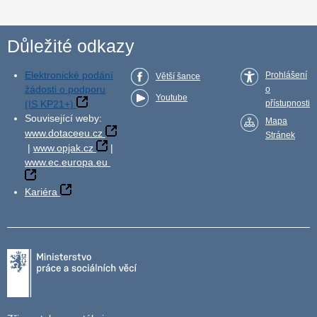
Důležité odkazy
Elektronické podání
Prohlášení
Větší šance
žádosti o podporu
o
Youtube
(IS KP21+)
přístupnosti
Související weby:
Mapa
www.dotaceeu.cz
Stránek
|
www.opjak.cz
|
www.ec.europa.eu
Kariéra