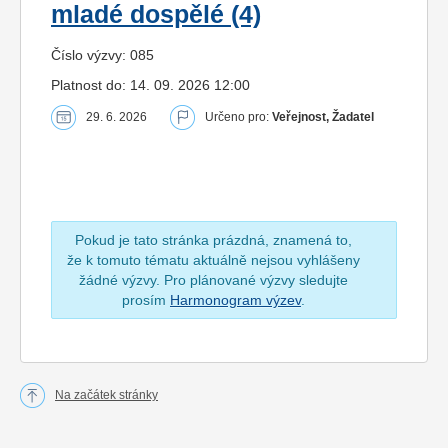
mladé dospělé (4)
Číslo výzvy: 085
Platnost do: 14. 09. 2026 12:00
29. 6. 2026
Určeno pro:
Veřejnost, Žadatel
Pokud je tato stránka prázdná, znamená to,
že k tomuto tématu aktuálně nejsou vyhlášeny
žádné výzvy. Pro plánované výzvy sledujte
prosím
Harmonogram výzev
.
Na začátek stránky