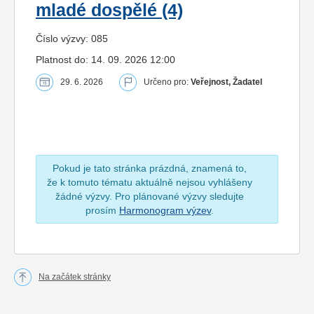
mladé dospělé (4)
Číslo výzvy: 085
Platnost do: 14. 09. 2026 12:00
29. 6. 2026
Určeno pro:
Veřejnost, Žadatel
Pokud je tato stránka prázdná, znamená to,
že k tomuto tématu aktuálně nejsou vyhlášeny
žádné výzvy. Pro plánované výzvy sledujte
prosím
Harmonogram výzev
.
Na začátek stránky