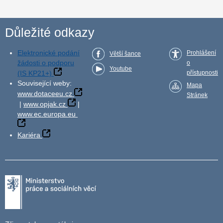
Důležité odkazy
Elektronické podání
Prohlášení
Větší šance
žádosti o podporu
o
Youtube
(IS KP21+)
přístupnosti
Související weby:
Mapa
www.dotaceeu.cz
Stránek
|
www.opjak.cz
|
www.ec.europa.eu
Kariéra