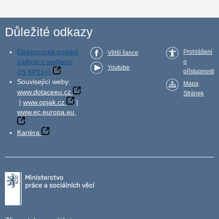
Důležité odkazy
Elektronické podání
Prohlášení
Větší šance
žádosti o podporu
o
Youtube
(IS KP21+)
přístupnosti
Související weby:
Mapa
www.dotaceeu.cz
Stránek
|
www.opjak.cz
|
www.ec.europa.eu
Kariéra