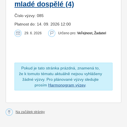
mladé dospělé (4)
Číslo výzvy: 085
Platnost do: 14. 09. 2026 12:00
29. 6. 2026
Určeno pro:
Veřejnost, Žadatel
Pokud je tato stránka prázdná, znamená to,
že k tomuto tématu aktuálně nejsou vyhlášeny
žádné výzvy. Pro plánované výzvy sledujte
prosím
Harmonogram výzev
.
Na začátek stránky