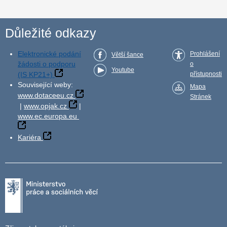
Důležité odkazy
Elektronické podání
Prohlášení
Větší šance
žádosti o podporu
o
Youtube
(IS KP21+)
přístupnosti
Související weby:
Mapa
www.dotaceeu.cz
Stránek
|
www.opjak.cz
|
www.ec.europa.eu
Kariéra