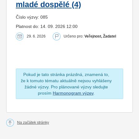
mladé dospělé (4)
Číslo výzvy: 085
Platnost do: 14. 09. 2026 12:00
29. 6. 2026
Určeno pro:
Veřejnost, Žadatel
Pokud je tato stránka prázdná, znamená to,
že k tomuto tématu aktuálně nejsou vyhlášeny
žádné výzvy. Pro plánované výzvy sledujte
prosím
Harmonogram výzev
.
Na začátek stránky