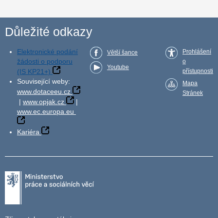
Důležité odkazy
Elektronické podání
Prohlášení
Větší šance
žádosti o podporu
o
Youtube
(IS KP21+)
přístupnosti
Související weby:
Mapa
www.dotaceeu.cz
Stránek
|
www.opjak.cz
|
www.ec.europa.eu
Kariéra