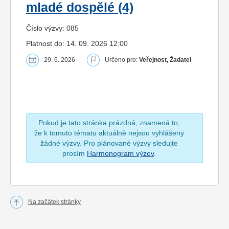
mladé dospělé (4)
Číslo výzvy: 085
Platnost do: 14. 09. 2026 12:00
29. 6. 2026
Určeno pro:
Veřejnost, Žadatel
Pokud je tato stránka prázdná, znamená to,
že k tomuto tématu aktuálně nejsou vyhlášeny
žádné výzvy. Pro plánované výzvy sledujte
prosím
Harmonogram výzev
.
Na začátek stránky