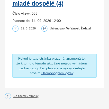
mladé dospělé (4)
Číslo výzvy: 085
Platnost do: 14. 09. 2026 12:00
29. 6. 2026
Určeno pro:
Veřejnost, Žadatel
Pokud je tato stránka prázdná, znamená to,
že k tomuto tématu aktuálně nejsou vyhlášeny
žádné výzvy. Pro plánované výzvy sledujte
prosím
Harmonogram výzev
.
Na začátek stránky