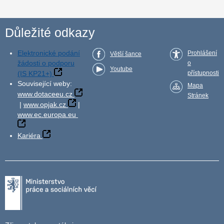
Důležité odkazy
Elektronické podání
Prohlášení
Větší šance
žádosti o podporu
o
Youtube
(IS KP21+)
přístupnosti
Související weby:
Mapa
www.dotaceeu.cz
Stránek
|
www.opjak.cz
|
www.ec.europa.eu
Kariéra