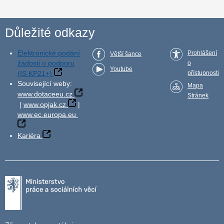
Důležité odkazy
Elektronické podání
Prohlášení
Větší šance
žádosti o podporu
o
Youtube
(IS KP21+)
přístupnosti
Související weby:
Mapa
www.dotaceeu.cz
Stránek
|
www.opjak.cz
|
www.ec.europa.eu
Kariéra