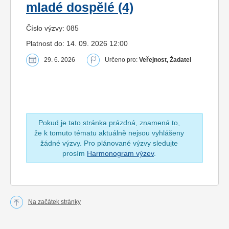
mladé dospělé (4)
Číslo výzvy: 085
Platnost do: 14. 09. 2026 12:00
29. 6. 2026
Určeno pro:
Veřejnost, Žadatel
Pokud je tato stránka prázdná, znamená to,
že k tomuto tématu aktuálně nejsou vyhlášeny
žádné výzvy. Pro plánované výzvy sledujte
prosím
Harmonogram výzev
.
Na začátek stránky