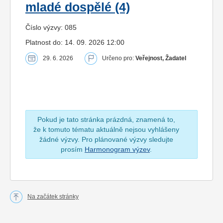
mladé dospělé (4)
Číslo výzvy: 085
Platnost do: 14. 09. 2026 12:00
29. 6. 2026
Určeno pro:
Veřejnost, Žadatel
Pokud je tato stránka prázdná, znamená to,
že k tomuto tématu aktuálně nejsou vyhlášeny
žádné výzvy. Pro plánované výzvy sledujte
prosím
Harmonogram výzev
.
Na začátek stránky