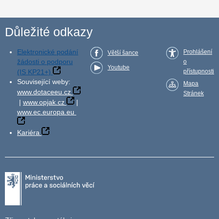
Důležité odkazy
Elektronické podání
Prohlášení
Větší šance
žádosti o podporu
o
Youtube
(IS KP21+)
přístupnosti
Související weby:
Mapa
www.dotaceeu.cz
Stránek
|
www.opjak.cz
|
www.ec.europa.eu
Kariéra