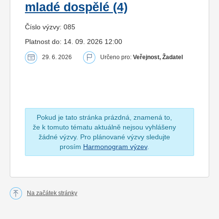
mladé dospělé (4)
Číslo výzvy: 085
Platnost do: 14. 09. 2026 12:00
29. 6. 2026
Určeno pro:
Veřejnost, Žadatel
Pokud je tato stránka prázdná, znamená to,
že k tomuto tématu aktuálně nejsou vyhlášeny
žádné výzvy. Pro plánované výzvy sledujte
prosím
Harmonogram výzev
.
Na začátek stránky