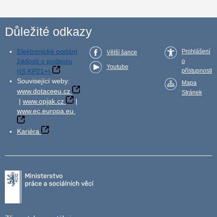
Důležité odkazy
Elektronické podání
Prohlášení
Větší šance
žádosti o podporu
o
Youtube
(IS KP21+)
přístupnosti
Související weby:
Mapa
www.dotaceeu.cz
Stránek
|
www.opjak.cz
|
www.ec.europa.eu
Kariéra