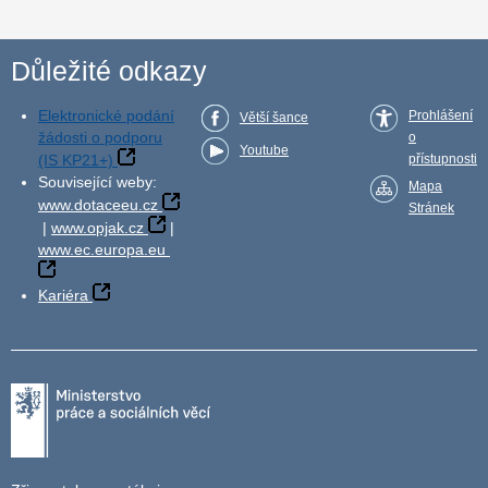
Důležité odkazy
Elektronické podání
Prohlášení
Větší šance
žádosti o podporu
o
Youtube
(IS KP21+)
přístupnosti
Související weby:
Mapa
www.dotaceeu.cz
Stránek
|
www.opjak.cz
|
www.ec.europa.eu
Kariéra