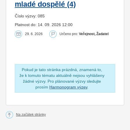
mladé dospělé (4)
Číslo výzvy: 085
Platnost do: 14. 09. 2026 12:00
29. 6. 2026
Určeno pro:
Veřejnost, Žadatel
Pokud je tato stránka prázdná, znamená to,
že k tomuto tématu aktuálně nejsou vyhlášeny
žádné výzvy. Pro plánované výzvy sledujte
prosím
Harmonogram výzev
.
Na začátek stránky