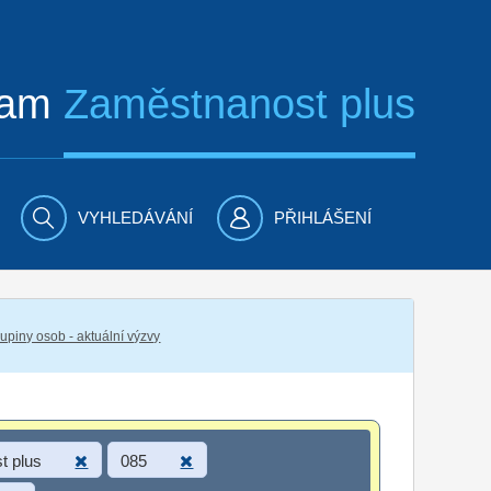
ram
Zaměstnanost plus
VYHLEDÁVÁNÍ
PŘIHLÁŠENÍ
piny osob - aktuální výzvy
t plus
085