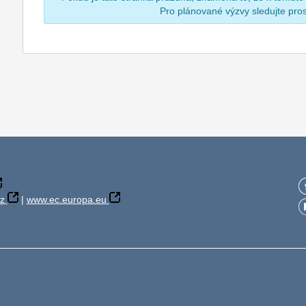
Pro plánované výzvy sledujte pr
z
|
www.ec.europa.eu