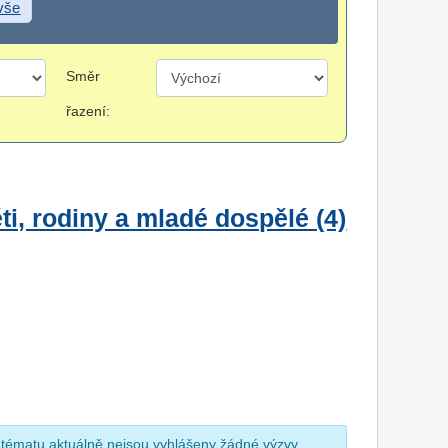
 vše
Směr
řazení:
i, rodiny a mladé dospělé (4)
 tématu aktuálně nejsou vyhlášeny žádné výzvy.