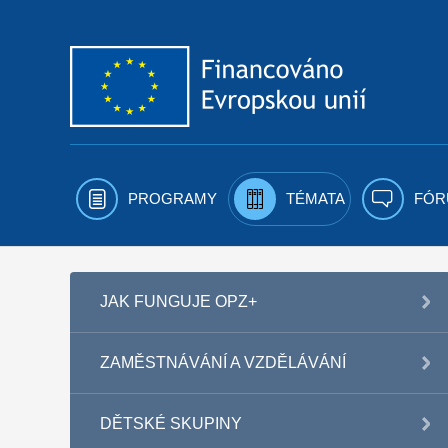
Přejít k obsahu
PROGRAMY
TÉMATA
FÓR
JAK FUNGUJE OPZ+
ZAMĚSTNÁVÁNÍ A VZDĚLÁVÁNÍ
DĚTSKÉ SKUPINY