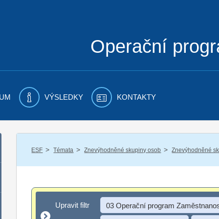
Operační prog
UM
VÝSLEDKY
KONTAKTY
/
/
/
ESF
Témata
Znevýhodněné skupiny osob
Znevýhodněné sku
Upravit filtr
Upravit filtr
03 Operační program Zaměstnanos