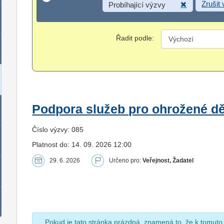
Zrušit
Probíhající výzvy
Řadit podle:
Podpora služeb pro ohrožené dět
Číslo výzvy: 085
Platnost do: 14. 09. 2026 12:00
29. 6. 2026
Určeno pro:
Veřejnost, Žadatel
Pokud je tato stránka prázdná, znamená to, že k tomuto