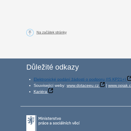
Na začátek stránky
Důležité odkazy
Elektronické podání žádosti o podporu (IS KP21+)
Související weby:
www.dotaceeu.cz
|
www.opjak.c
Kariéra