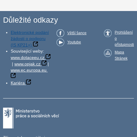
Důležité odkazy
Elektronické podání
Prohlášení
Větší šance
žádosti o podporu
o
Youtube
(IS KP21+)
přístupnosti
Související weby:
Mapa
www.dotaceeu.cz
Stránek
|
www.opjak.cz
|
www.ec.europa.eu
Kariéra