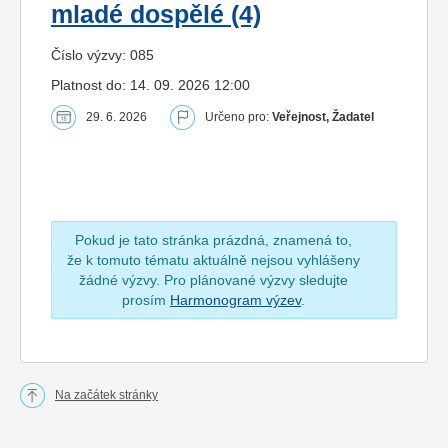
mladé dospělé (4)
Číslo výzvy: 085
Platnost do: 14. 09. 2026 12:00
29. 6. 2026
Určeno pro:
Veřejnost, Žadatel
Pokud je tato stránka prázdná, znamená to,
že k tomuto tématu aktuálně nejsou vyhlášeny
žádné výzvy. Pro plánované výzvy sledujte
prosím
Harmonogram výzev
.
Na začátek stránky