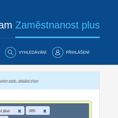
ram
Zaměstnanost plus
VYHLEDÁVÁNÍ
PŘIHLÁŠENÍ
piny osob - aktuální výzvy
t plus
085