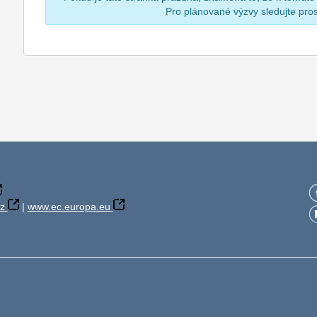
Pro plánované výzvy sledujte pr
z
|
www.ec.europa.eu