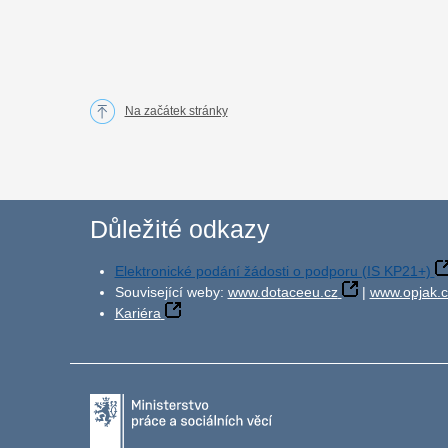
Na začátek stránky
Důležité odkazy
Elektronické podání žádosti o podporu (IS KP21+)
Související weby:
www.dotaceeu.cz
|
www.opjak.c
Kariéra