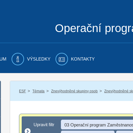
Operační prog
UM
VÝSLEDKY
KONTAKTY
/
/
/
ESF
Témata
Znevýhodněné skupiny osob
Znevýhodněné sku
Upravit filtr
Upravit filtr
03 Operační program Zaměstnanos