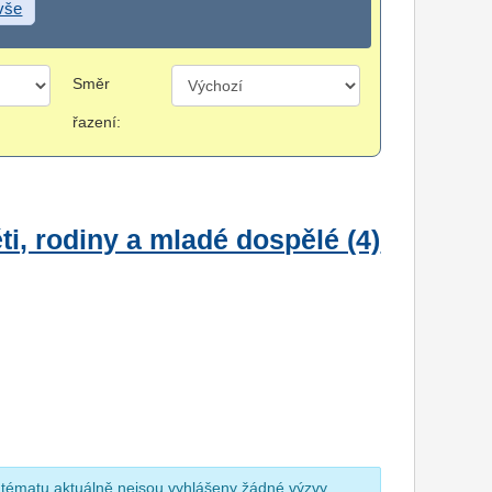
 vše
Směr
řazení:
i, rodiny a mladé dospělé (4)
 tématu aktuálně nejsou vyhlášeny žádné výzvy.