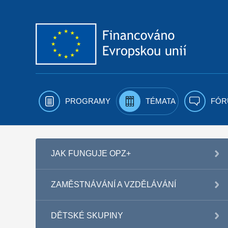
Přejít k obsahu
PROGRAMY
TÉMATA
FÓR
JAK FUNGUJE OPZ+
ZAMĚSTNÁVÁNÍ A VZDĚLÁVÁNÍ
DĚTSKÉ SKUPINY