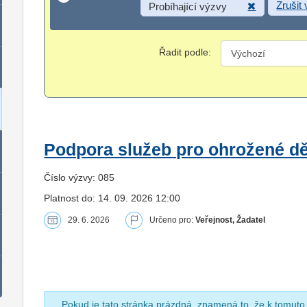
Zrušit
Probíhající výzvy
Řadit podle:
Podpora služeb pro ohrožené dět
Číslo výzvy: 085
Platnost do: 14. 09. 2026 12:00
29. 6. 2026
Určeno pro:
Veřejnost, Žadatel
Pokud je tato stránka prázdná, znamená to, že k tomuto