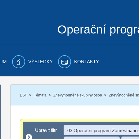
Operační prog
UM
VÝSLEDKY
KONTAKTY
/
/
/
ESF
Témata
Znevýhodněné skupiny osob
Znevýhodněné sku
Upravit filtr
Upravit filtr
03 Operační program Zaměstnanos