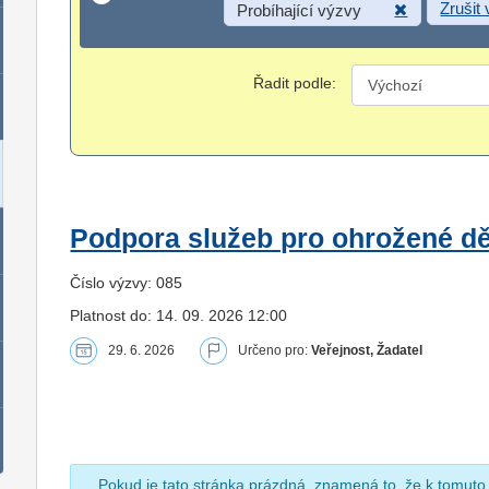
Zrušit
Probíhající výzvy
Řadit podle:
Podpora služeb pro ohrožené dět
Číslo výzvy: 085
Platnost do: 14. 09. 2026 12:00
29. 6. 2026
Určeno pro:
Veřejnost, Žadatel
Pokud je tato stránka prázdná, znamená to, že k tomuto