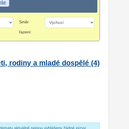
 vše
Směr
řazení:
i, rodiny a mladé dospělé (4)
 tématu aktuálně nejsou vyhlášeny žádné výzvy.