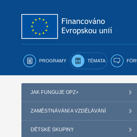
Přejít k obsahu
PROGRAMY
TÉMATA
FÓR
JAK FUNGUJE OPZ+
ZAMĚSTNÁVÁNÍ A VZDĚLÁVÁNÍ
DĚTSKÉ SKUPINY