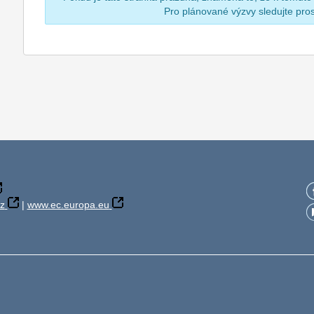
Pro plánované výzvy sledujte pr
z
|
www.ec.europa.eu