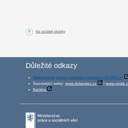
Na začátek stránky
Důležité odkazy
Elektronické podání žádosti o podporu (IS KP21+)
Související weby:
www.dotaceeu.cz
|
www.opjak.c
Kariéra