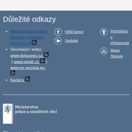
Důležité odkazy
Elektronické podání
Prohlášení
Větší šance
žádosti o podporu
o
Youtube
(IS KP21+)
přístupnosti
Související weby:
Mapa
www.dotaceeu.cz
Stránek
|
www.opjak.cz
|
www.ec.europa.eu
Kariéra