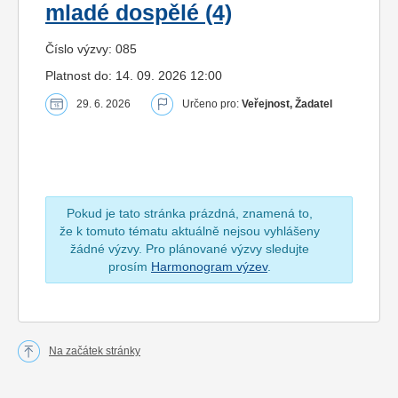
mladé dospělé (4)
Číslo výzvy: 085
Platnost do: 14. 09. 2026 12:00
29. 6. 2026
Určeno pro:
Veřejnost, Žadatel
Pokud je tato stránka prázdná, znamená to,
že k tomuto tématu aktuálně nejsou vyhlášeny
žádné výzvy. Pro plánované výzvy sledujte
prosím
Harmonogram výzev
.
Na začátek stránky