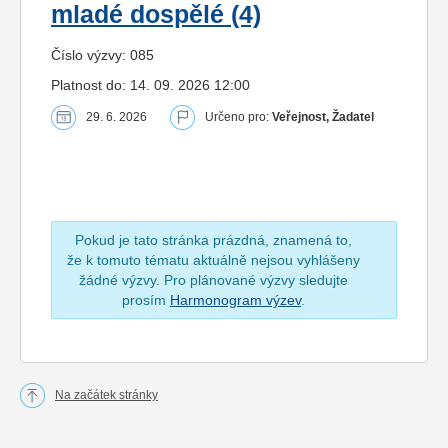
mladé dospělé (4)
Číslo výzvy: 085
Platnost do: 14. 09. 2026 12:00
29. 6. 2026
Určeno pro:
Veřejnost, Žadatel
Pokud je tato stránka prázdná, znamená to,
že k tomuto tématu aktuálně nejsou vyhlášeny
žádné výzvy. Pro plánované výzvy sledujte
prosím
Harmonogram výzev
.
Na začátek stránky