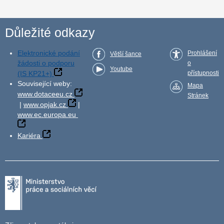
Důležité odkazy
Elektronické podání
Prohlášení
Větší šance
žádosti o podporu
o
Youtube
(IS KP21+)
přístupnosti
Související weby:
Mapa
www.dotaceeu.cz
Stránek
|
www.opjak.cz
|
www.ec.europa.eu
Kariéra