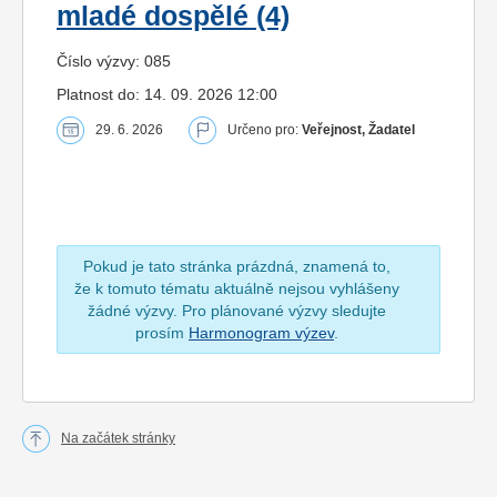
mladé dospělé (4)
Číslo výzvy: 085
Platnost do: 14. 09. 2026 12:00
29. 6. 2026
Určeno pro:
Veřejnost, Žadatel
Pokud je tato stránka prázdná, znamená to,
že k tomuto tématu aktuálně nejsou vyhlášeny
žádné výzvy. Pro plánované výzvy sledujte
prosím
Harmonogram výzev
.
Na začátek stránky