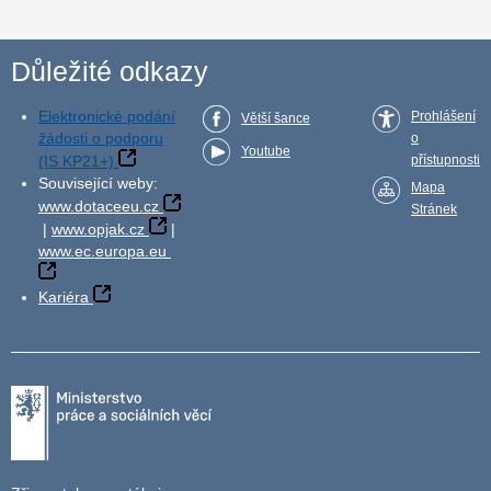
Důležité odkazy
Elektronické podání
Prohlášení
Větší šance
žádosti o podporu
o
Youtube
(IS KP21+)
přístupnosti
Související weby:
Mapa
www.dotaceeu.cz
Stránek
|
www.opjak.cz
|
www.ec.europa.eu
Kariéra