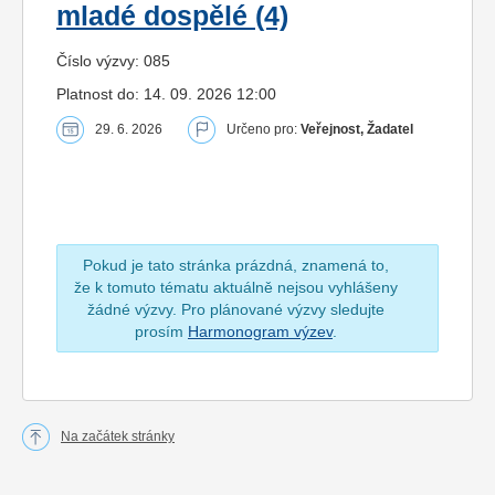
mladé dospělé (4)
Číslo výzvy: 085
Platnost do: 14. 09. 2026 12:00
29. 6. 2026
Určeno pro:
Veřejnost, Žadatel
Pokud je tato stránka prázdná, znamená to,
že k tomuto tématu aktuálně nejsou vyhlášeny
žádné výzvy. Pro plánované výzvy sledujte
prosím
Harmonogram výzev
.
Na začátek stránky