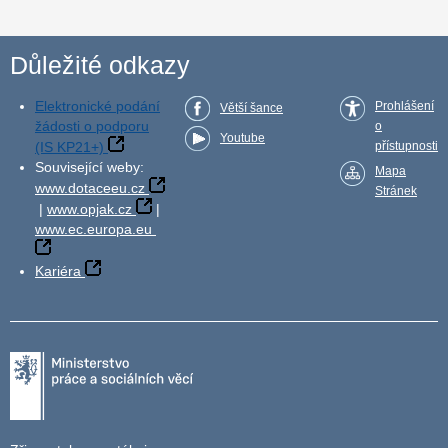
Důležité odkazy
Elektronické podání
Prohlášení
Větší šance
žádosti o podporu
o
Youtube
(IS KP21+)
přístupnosti
Související weby:
Mapa
www.dotaceeu.cz
Stránek
|
www.opjak.cz
|
www.ec.europa.eu
Kariéra