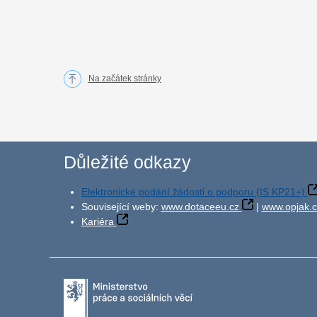
Na začátek stránky
Důležité odkazy
Elektronické podání žádosti o podporu (IS KP21+)
Související weby:
www.dotaceeu.cz
|
www.opjak.c
Kariéra