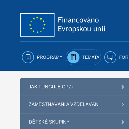
Přejít k obsahu
PROGRAMY
TÉMATA
FÓR
JAK FUNGUJE OPZ+
ZAMĚSTNÁVÁNÍ A VZDĚLÁVÁNÍ
DĚTSKÉ SKUPINY