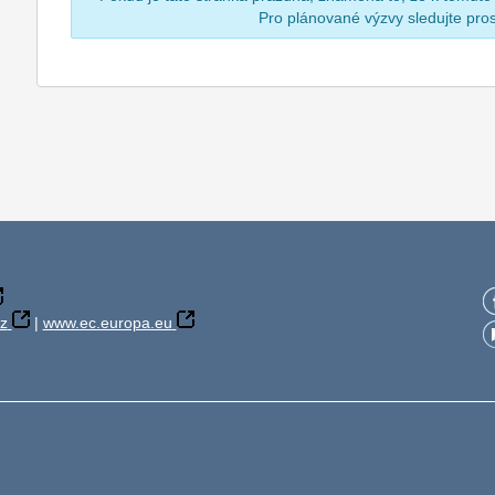
Pro plánované výzvy sledujte pr
z
|
www.ec.europa.eu