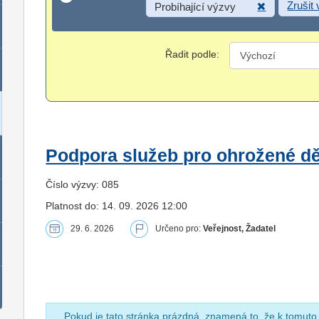
Zrušit
Probíhající výzvy
Řadit podle:
Podpora služeb pro ohrožené dět
Číslo výzvy: 085
Platnost do: 14. 09. 2026 12:00
29. 6. 2026
Určeno pro:
Veřejnost, Žadatel
Pokud je tato stránka prázdná, znamená to, že k tomuto