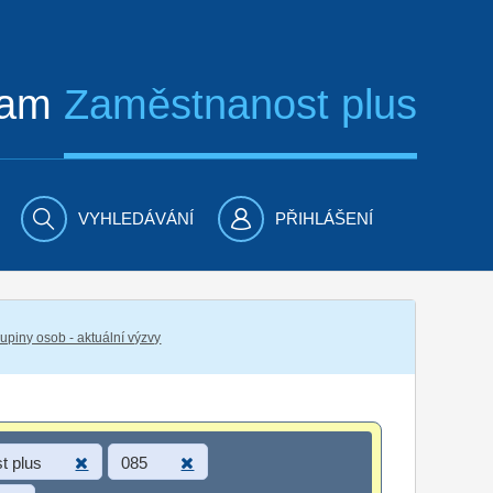
ram
Zaměstnanost plus
VYHLEDÁVÁNÍ
PŘIHLÁŠENÍ
piny osob - aktuální výzvy
t plus
085