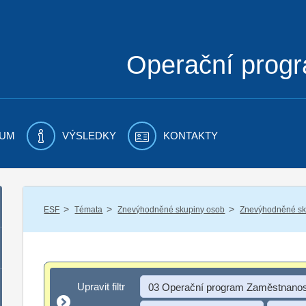
Operační prog
UM
VÝSLEDKY
KONTAKTY
/
/
/
ESF
Témata
Znevýhodněné skupiny osob
Znevýhodněné sku
Upravit filtr
Upravit filtr
03 Operační program Zaměstnanos