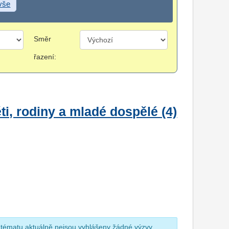
 vše
Směr
řazení:
i, rodiny a mladé dospělé (4)
 tématu aktuálně nejsou vyhlášeny žádné výzvy.