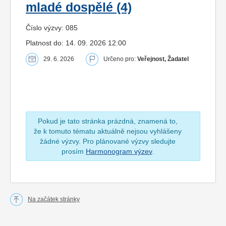
mladé dospělé (4)
Číslo výzvy: 085
Platnost do: 14. 09. 2026 12:00
29. 6. 2026
Určeno pro:
Veřejnost, Žadatel
Pokud je tato stránka prázdná, znamená to,
že k tomuto tématu aktuálně nejsou vyhlášeny
žádné výzvy. Pro plánované výzvy sledujte
prosím
Harmonogram výzev
.
Na začátek stránky