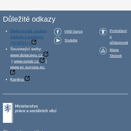
Důležité odkazy
Elektronické podání
Prohlášení
Větší šance
žádosti o podporu
o
Youtube
(IS KP21+)
přístupnosti
Související weby:
Mapa
www.dotaceeu.cz
Stránek
|
www.opjak.cz
|
www.ec.europa.eu
Kariéra