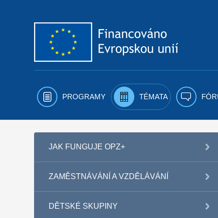
Přejít k obsahu
PROGRAMY
TÉMATA
FÓR
JAK FUNGUJE OPZ+
ZAMĚSTNÁVÁNÍ A VZDĚLÁVÁNÍ
DĚTSKÉ SKUPINY