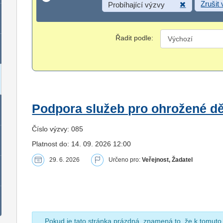
Zrušit
Probíhající výzvy
Řadit podle:
Podpora služeb pro ohrožené dět
Číslo výzvy: 085
Platnost do: 14. 09. 2026 12:00
29. 6. 2026
Určeno pro:
Veřejnost, Žadatel
Pokud je tato stránka prázdná, znamená to, že k tomuto