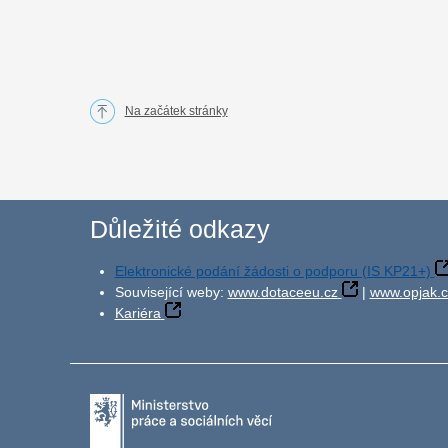
Na začátek stránky
Důležité odkazy
Elektronické podání žádosti o podporu (IS KP21+)
Související weby:
www.dotaceeu.cz
|
www.opjak.c
Kariéra