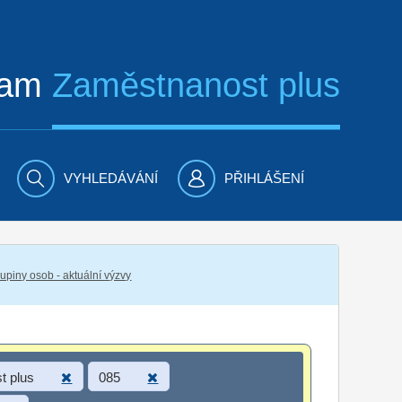
ram
Zaměstnanost plus
VYHLEDÁVÁNÍ
PŘIHLÁŠENÍ
piny osob - aktuální výzvy
t plus
085