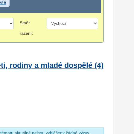
 vše
Směr
řazení:
i, rodiny a mladé dospělé (4)
 tématu aktuálně nejsou vyhlášeny žádné výzvy.