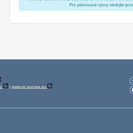
Pro plánované výzvy sledujte pr
z
|
www.ec.europa.eu