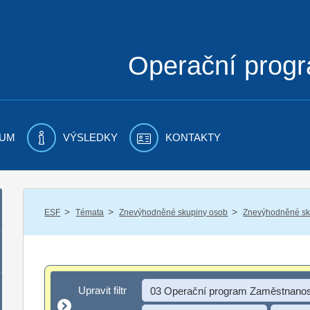
Operační prog
UM
VÝSLEDKY
KONTAKTY
/
/
/
ESF
Témata
Znevýhodněné skupiny osob
Znevýhodněné sku
Upravit filtr
Upravit filtr
03 Operační program Zaměstnanos