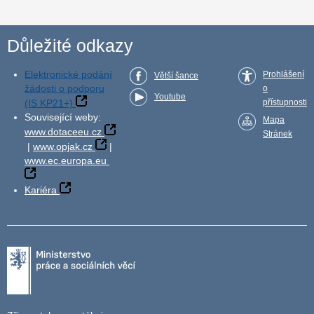
Důležité odkazy
Elektronické podání
Prohlášení
Větší šance
žádosti o podporu
o
Youtube
(IS KP21+)
přístupnosti
Související weby:
Mapa
www.dotaceeu.cz
Stránek
|
www.opjak.cz
|
www.ec.europa.eu
Kariéra