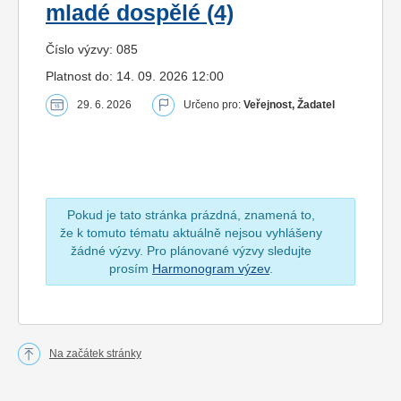
mladé dospělé (4)
Číslo výzvy: 085
Platnost do: 14. 09. 2026 12:00
29. 6. 2026
Určeno pro:
Veřejnost, Žadatel
Pokud je tato stránka prázdná, znamená to,
že k tomuto tématu aktuálně nejsou vyhlášeny
žádné výzvy. Pro plánované výzvy sledujte
prosím
Harmonogram výzev
.
Na začátek stránky