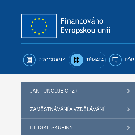
Přejít k obsahu
PROGRAMY
TÉMATA
FÓR
JAK FUNGUJE OPZ+
ZAMĚSTNÁVÁNÍ A VZDĚLÁVÁNÍ
DĚTSKÉ SKUPINY