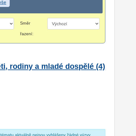
 vše
Směr
řazení:
i, rodiny a mladé dospělé (4)
 tématu aktuálně nejsou vyhlášeny žádné výzvy.