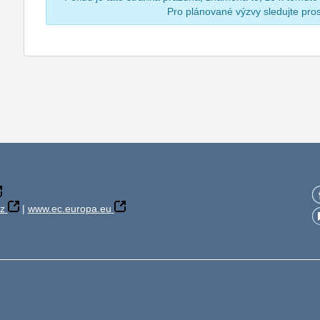
Pro plánované výzvy sledujte pr
z
|
www.ec.europa.eu