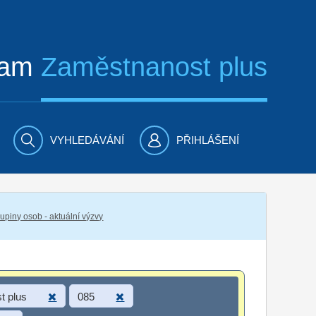
ram
Zaměstnanost plus
VYHLEDÁVÁNÍ
PŘIHLÁŠENÍ
piny osob - aktuální výzvy
t plus
085