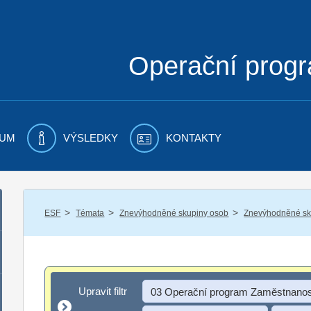
Operační prog
UM
VÝSLEDKY
KONTAKTY
/
/
/
ESF
Témata
Znevýhodněné skupiny osob
Znevýhodněné sku
Upravit filtr
Upravit filtr
03 Operační program Zaměstnanos