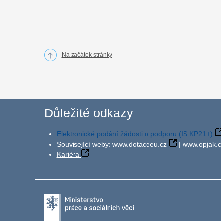
Na začátek stránky
Důležité odkazy
Elektronické podání žádosti o podporu (IS KP21+)
Související weby:
www.dotaceeu.cz
|
www.opjak.c
Kariéra