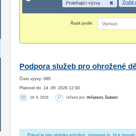
Zrušit
Probíhající výzvy
Řadit podle:
Podpora služeb pro ohrožené dět
Číslo výzvy: 085
Platnost do: 14. 09. 2026 12:00
29. 6. 2026
Určeno pro:
Veřejnost, Žadatel
Pokud je tato stránka prázdná, znamená to, že k tomuto